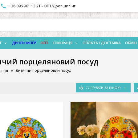
+38 096 901 13 21 - ОПТ/Дропшипінг
Г
ДРОПШИПЕР
ОПТ
СПІВПРАЦЯ
ОПЛАТА І ДОСТАВКА
ОБМІН 
ячий порцеляновий посуд
Дитячий порцеляновий посуд
талог
СОРТУВАТИ ЗА ЦІНОЮ