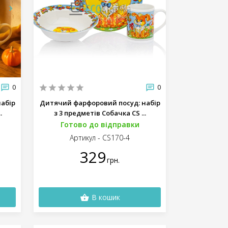
0
0
абір
Дитячий фарфоровий посуд: набір
.
з 3 предметів Собачка CS ...
Готово до відправки
Артикул - CS170-4
329
грн.
В кошик