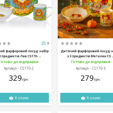
0
ий фарфоровий посуд: набір
Дитячий фарфоровий посуд: н
3 предметів Лев CS170- ...
з 3 предметів Метелик CS ..
Готово до відправки
Готово до відправки
Артикул - CS170-2
Артикул - CS170-3
329
279
грн.
грн.
В кошик
В кошик