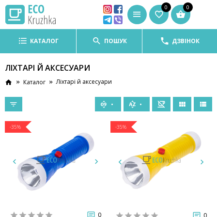
0
0
КАТАЛОГ
ПОШУК
ДЗВІНОК
ЛІХТАРІ Й АКСЕСУАРИ
Ліхтарі й аксесуари
Каталог
-35%
-35%
0
0