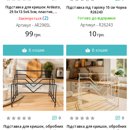
Підставка для кришок Ardesto,
Підставка під тарілку 10 см Чорна
29.5х13.5х6.5см, пластик, ...
R26243
(2)
Готово до відправки
Закінчується
Артикул - R26243
Артикул - AR2965L
99
10
грн.
грн.
В кошик
В кошик
0
0
Підставка для кришок, обробних
Підставка для кришок, обробних